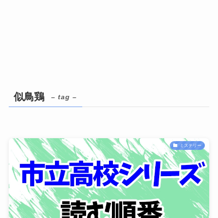
似鳥鶏
– tag –
ミステリー