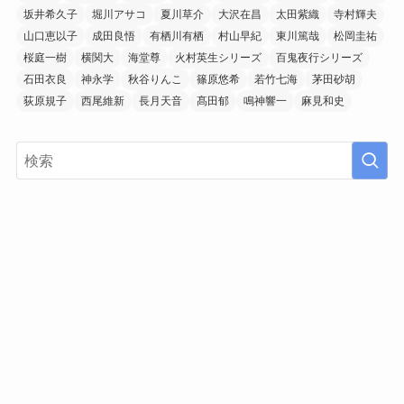
坂井希久子
堀川アサコ
夏川草介
大沢在昌
太田紫織
寺村輝夫
山口恵以子
成田良悟
有栖川有栖
村山早紀
東川篤哉
松岡圭祐
桜庭一樹
横関大
海堂尊
火村英生シリーズ
百鬼夜行シリーズ
石田衣良
神永学
秋谷りんこ
篠原悠希
若竹七海
茅田砂胡
荻原規子
西尾維新
長月天音
髙田郁
鳴神響一
麻見和史