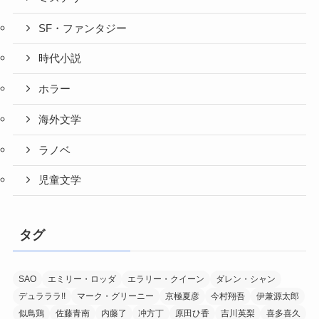
SF・ファンタジー
時代小説
ホラー
海外文学
ラノベ
児童文学
タグ
SAO
エミリー・ロッダ
エラリー・クイーン
ダレン・シャン
デュラララ!!
マーク・グリーニー
京極夏彦
今村翔吾
伊兼源太郎
似鳥鶏
佐藤青南
内藤了
冲方丁
原田ひ香
吉川英梨
喜多喜久